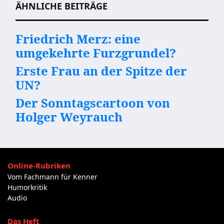
ÄHNLICHE BEITRÄGE
Friedrich Merz: eine
umgekehrte Furzgrundel?
Erste Frau an der Spitze der
UN?
Der Sonntagscartoon von
Holger Weyrauch
Online-Rubriken
Vom Fachmann für Kenner
Humorkritik
Audio
Das Heft