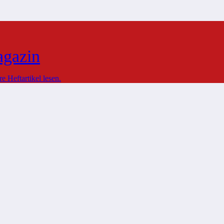
agazin
 Heftartikel lesen.