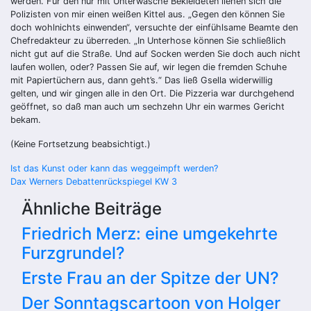
werden. Für den nur mit Unterwäsche Bekleideten liehen sich die
Polizisten von mir einen weißen Kittel aus. „Gegen den können Sie
doch wohlnichts einwenden“, versuchte der einfühlsame Beamte den
Chefredakteur zu überreden. „In Unterhose können Sie schließlich
nicht gut auf die Straße. Und auf Socken werden Sie doch auch nicht
laufen wollen, oder? Passen Sie auf, wir legen die fremden Schuhe
mit Papiertüchern aus, dann geht’s.“ Das ließ Gsella widerwillig
gelten, und wir gingen alle in den Ort. Die Pizzeria war durchgehend
geöffnet, so daß man auch um sechzehn Uhr ein warmes Gericht
bekam.
(Keine Fortsetzung beabsichtigt.)
Beitragsnavigation
Ist das Kunst oder kann das weggeimpft werden?
Dax Werners Debattenrückspiegel KW 3
Ähnliche Beiträge
Friedrich Merz: eine umgekehrte
Furzgrundel?
Erste Frau an der Spitze der UN?
Der Sonntagscartoon von Holger