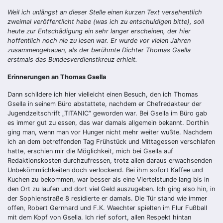
Weil ich
unlängst an dieser Stelle einen kurzen Text versehentlich
zweimal veröffentlicht habe (was ich zu entschuldigen bitte), soll
heute zur Entschädigung ein sehr langer erscheinen, der hier
hoffentlich noch nie zu lesen war. Er wurde vor vielen Jahren
zusammengehauen, als der berühmte Dichter Thomas Gsella
erstmals das Bundesverdienstkreuz erhielt.
Erinnerungen an Thomas Gsella
Dann schildere ich hier vielleicht einen Besuch, den ich Thomas
Gsella in seinem Büro abstattete, nachdem er Chefredakteur der
Jugendzeitschrift „TITANIC“ geworden war. Bei Gsella im Büro gab
es immer gut zu essen, das war damals allgemein bekannt. Dorthin
ging man, wenn man vor Hunger nicht mehr weiter wußte. Nachdem
ich an dem betreffenden Tag Frühstück und Mittagessen verschlafen
hatte, erschien mir die Möglichkeit, mich bei Gsella auf
Redaktionskosten durchzufressen, trotz allen daraus erwachsenden
Unbekömmlichkeiten doch verlockend. Bei ihm sofort Kaffee und
Kuchen zu bekommen, war besser als eine Viertelstunde lang bis in
den Ort zu laufen und dort viel Geld auszugeben. Ich ging also hin, in
der Sophienstraße 8 residierte er damals. Die Tür stand wie immer
offen, Robert Gernhard und F.K. Waechter spielten im Flur Fußball
mit dem Kopf von Gsella. Ich rief sofort, allen Respekt hintan