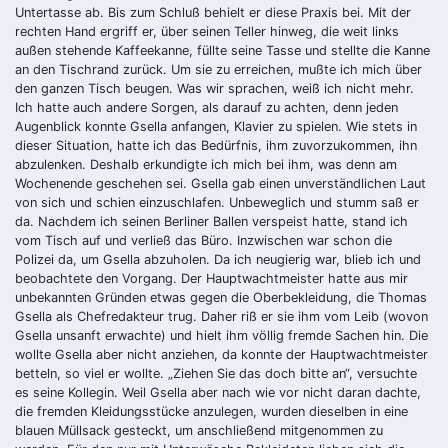
Untertasse ab. Bis zum Schluß behielt er diese Praxis bei. Mit der
rechten Hand ergriff er, über seinen Teller hinweg, die weit links
außen stehende Kaffeekanne, füllte seine Tasse und stellte die Kanne
an den Tischrand zurück. Um sie zu erreichen, mußte ich mich über
den ganzen Tisch beugen. Was wir sprachen, weiß ich nicht mehr.
Ich hatte auch andere Sorgen, als darauf zu achten, denn jeden
Augenblick konnte Gsella anfangen, Klavier zu spielen. Wie stets in
dieser Situation, hatte ich das Bedürfnis, ihm zuvorzukommen, ihn
abzulenken. Deshalb erkundigte ich mich bei ihm, was denn am
Wochenende geschehen sei. Gsella gab einen unverständlichen Laut
von sich und schien einzuschlafen. Unbeweglich und stumm saß er
da. Nachdem ich seinen Berliner Ballen verspeist hatte, stand ich
vom Tisch auf und verließ das Büro. Inzwischen war schon die
Polizei da, um Gsella abzuholen. Da ich neugierig war, blieb ich und
beobachtete den Vorgang. Der Hauptwachtmeister hatte aus mir
unbekannten Gründen etwas gegen die Oberbekleidung, die Thomas
Gsella als Chefredakteur trug. Daher riß er sie ihm vom Leib (wovon
Gsella unsanft erwachte) und hielt ihm völlig fremde Sachen hin. Die
wollte Gsella aber nicht anziehen, da konnte der Hauptwachtmeister
betteln, so viel er wollte. „Ziehen Sie das doch bitte an“, versuchte
es seine Kollegin. Weil Gsella aber nach wie vor nicht daran dachte,
die fremden Kleidungsstücke anzulegen, wurden dieselben in eine
blauen Müllsack gesteckt, um anschließend mitgenommen zu