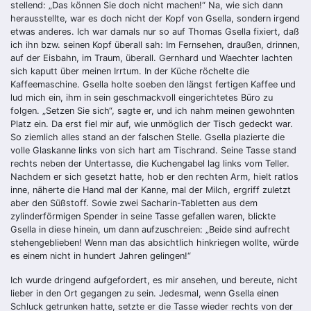
stellend: „Das können Sie doch nicht machen!“ Na, wie sich dann
herausstellte, war es doch nicht der Kopf von Gsella, sondern irgend
etwas anderes. Ich war damals nur so auf Thomas Gsella fixiert, daß
ich ihn bzw. seinen Kopf überall sah: Im Fernsehen, draußen, drinnen,
auf der Eisbahn, im Traum, überall. Gernhard und Waechter lachten
sich kaputt über meinen Irrtum. In der Küche röchelte die
Kaffeemaschine. Gsella holte soeben den längst fertigen Kaffee und
lud mich ein, ihm in sein geschmackvoll eingerichtetes Büro zu
folgen. „Setzen Sie sich“, sagte er, und ich nahm meinen gewohnten
Platz ein. Da erst fiel mir auf, wie unmöglich der Tisch gedeckt war.
So ziemlich alles stand an der falschen Stelle. Gsella plazierte die
volle Glaskanne links von sich hart am Tischrand. Seine Tasse stand
rechts neben der Untertasse, die Kuchengabel lag links vom Teller.
Nachdem er sich gesetzt hatte, hob er den rechten Arm, hielt ratlos
inne, näherte die Hand mal der Kanne, mal der Milch, ergriff zuletzt
aber den Süßstoff. Sowie zwei Sacharin-Tabletten aus dem
zylinderförmigen Spender in seine Tasse gefallen waren, blickte
Gsella in diese hinein, um dann aufzuschreien: „Beide sind aufrecht
stehengeblieben! Wenn man das absichtlich hinkriegen wollte, würde
es einem nicht in hundert Jahren gelingen!“
Ich wurde dringend aufgefordert, es mir ansehen, und bereute, nicht
lieber in den Ort gegangen zu sein. Jedesmal, wenn Gsella einen
Schluck getrunken hatte, setzte er die Tasse wieder rechts von der