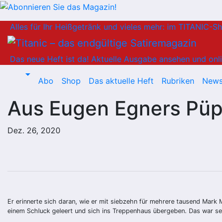
Zum
Alles für Ihr Heißgetränk und vieles mehr: im TITANIC-S
Inhalt
springen
Das neue Heft ist da!
Aktuelle Ausgabe ansehen und onli
Abo
Shop
Das aktuelle Heft
Rubriken
News
Aus Eugen Egners Pü
Dez. 26, 2020
Er erinnerte sich daran, wie er mit siebzehn für mehrere tausend Mark
einem Schluck geleert und sich ins Treppenhaus übergeben. Das war sei