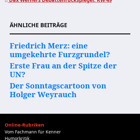
Dax Werners Debattenrückspiegel: KW 49
Beitragsnavigation
ÄHNLICHE BEITRÄGE
Friedrich Merz: eine
umgekehrte Furzgrundel?
Erste Frau an der Spitze der
UN?
Der Sonntagscartoon von
Holger Weyrauch
Online-Rubriken
Vom Fachmann für Kenner
Humorkritik