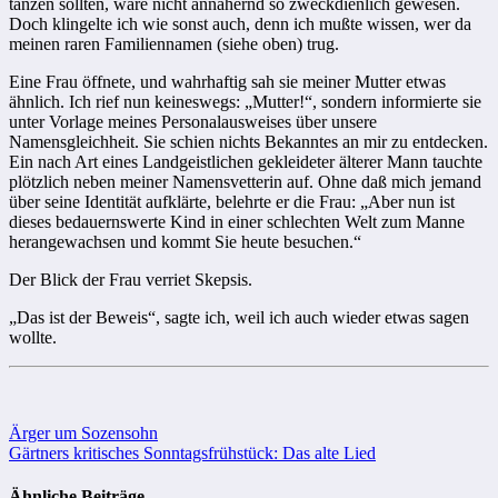
tanzen sollten, wäre nicht annähernd so zweckdienlich gewesen.
Doch klingelte ich wie sonst auch, denn ich mußte wissen, wer da
meinen raren Familiennamen (siehe oben) trug.
Eine Frau öffnete, und wahrhaftig sah sie meiner Mutter etwas
ähnlich. Ich rief nun keineswegs: „Mutter!“, sondern informierte sie
unter Vorlage meines Personalausweises über unsere
Namensgleichheit. Sie schien nichts Bekanntes an mir zu entdecken.
Ein nach Art eines Landgeistlichen gekleideter älterer Mann tauchte
plötzlich neben meiner Namensvetterin auf. Ohne daß mich jemand
über seine Identität aufklärte, belehrte er die Frau: „Aber nun ist
dieses bedauernswerte Kind in einer schlechten Welt zum Manne
herangewachsen und kommt Sie heute besuchen.“
Der Blick der Frau verriet Skepsis.
„Das ist der Beweis“, sagte ich, weil ich auch wieder etwas sagen
wollte.
Beitragsnavigation
Ärger um Sozensohn
Gärtners kritisches Sonntagsfrühstück: Das alte Lied
Ähnliche Beiträge