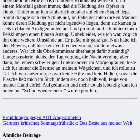
überhaupt um Mord? Als erfahrener Kriminalist wußte ich: Zu
einem Mordfall gehört immer, daß die Kleidung des Opfers in
einiger Entfernung fein säuberlich ge­faltet auf einem Stapel liegt.
Somit drängte sich der Schluß auf, im Falle der toten dicken Männer
könne deren Kleidung gar nicht irgendwo liegen, denn sie kamen ja
stets in blauen Anzügen unten an. Und prompt fand ich hinter einem
Felsklumpen einen blauen Anzug. Unbekleidet, wie ich war, zog ich
ihn ohne weitere Umstände an. Er paßte mir ganz gut. Nun hatte ich
den Beweis, daß hier kein Verbrechen vorlag, sondern etwas
anderes. War ich als Oberkom­mis­sar überhaupt dafür zuständig?
Lange passierte nichts, der Tag verging, die Nacht verging, aber
dann, bei einem schwierigen Trink­ma­növer im Morgen­grauen, löste
sich für immer die Bremse an meinem Wägel­chen, und ich rollte zu
Tal. Ich war außer mir, es gab keine Hilfe und kein Halten, sogar die
Flasche ließ mich im Stich, indem sie, noch halb voll, feige von
meiner Hand abfiel. Aufge­dunsen und mehr tot als lebendig kam ich
unten an. “Schon wieder einer!” wurde gerufen.
Beitragsnavigation
Ermittlungen gegen AfD-Abgeordneten
Gärtners kritisches Sonntagsfrühstück: Das Beste aus meiner Welt
Ähnliche Beiträge