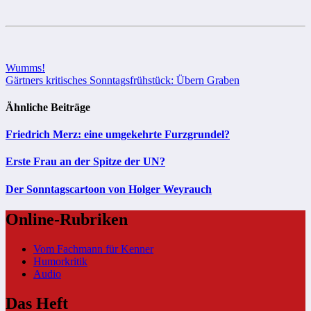
Beitragsnavigation
Wumms!
Gärtners kritisches Sonntagsfrühstück: Übern Graben
Ähnliche Beiträge
Friedrich Merz: eine umgekehrte Furzgrundel?
Erste Frau an der Spitze der UN?
Der Sonntagscartoon von Holger Weyrauch
Online-Rubriken
Vom Fachmann für Kenner
Humorkritik
Audio
Das Heft