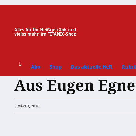
Zum
Inhalt
springen
Alles für Ihr Heißgetränk und
vieles mehr: im TITANIC-Shop
Abo
Shop
Das aktuelle Heft
Rubri
Aus Eugen Egne
März 7, 2020