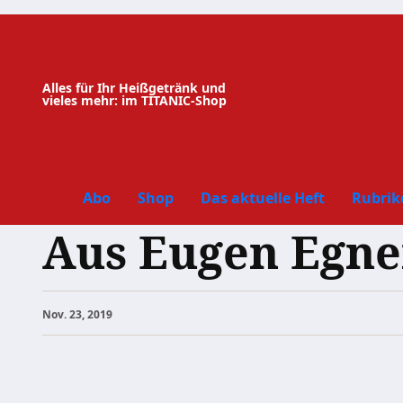
Zum
Inhalt
springen
Alles für Ihr Heißgetränk und
vieles mehr: im TITANIC-Shop
Abo
Shop
Das aktuelle Heft
Rubrik
Aus Eugen Egne
Nov. 23, 2019