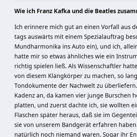
Wie ich Franz Kafka und die Beatles zusamm
Ich erinnere mich gut an einen Vorfall aus d
tags auswärts mit einem Spezialauftrag besc
Mundharmo­nika ins Auto ein), und ich, allein
hatte mir so etwas ähnliches wie ein Instru­
richtig spielen ließ. Als Wissen­schaft­ler hat
von diesem Klangkörper zu machen, so lange
Ton­do­kumente der Nachwelt zu überliefern.
Kadenz an, da kamen vier junge Bur­schen her
platten, und zuerst dachte ich, sie wollten ei
Flaschen später heraus, daß sie im Gegente
sie von unserem Bandgerät erfahren haben.
natürlich noch niemand waren. Sogar ihr Eng