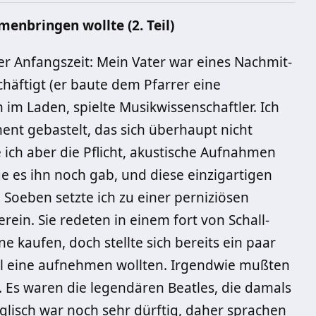
enbringen wollte (2. Teil)
er Anfangszeit: Mein Vater war eines Nach­mit­
häftigt (er baute dem Pfarrer eine
 im Laden, spielte Musik­wissen­schaftler. Ich
ment gebastelt, das sich überhaupt nicht
te ich aber die Pflich­t, akustische Aufnah­men
 es ihn noch gab, und diese einzigartigen
 Soeben setzte ich zu einer perniziösen
ein. Sie redeten in einem fort von Schall­
ne kaufen, doch stellte sich bereits ein paar
il eine aufnehmen wollten. Irgendwie muß­ten
 Es waren die legendären Beatles, die damals
­lisch war noch sehr dürftig, daher sprachen