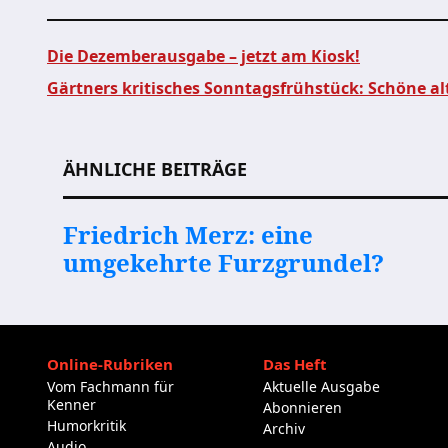
Die Dezemberausgabe – jetzt am Kiosk!
Gärtners kritisches Sonntagsfrühstück: Schöne al
Beitragsnavigation
ÄHNLICHE BEITRÄGE
Friedrich Merz: eine
umgekehrte Furzgrundel?
Online-Rubriken
Das Heft
Vom Fachmann für
Aktuelle Ausgabe
Kenner
Abonnieren
Humorkritik
Archiv
Audio