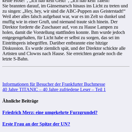
keine Hose!“, „Ich hab kein Geld!“, „Ich hab kein Talent!“
Sie brannten darauf, im Gänsemarsch hinaus ins Licht zu treten und
zu singen: „Hey, hey, wir sind die ABC-Puppen aus Geisterstadt!“
Weil aber alles falsch aufgebaut war, war es im Zelt so dunkel und
muffig wie in einer Gruft, und niemand traute sich hinein. Der
Direktor forderte die Zuschauer auf, von zu Hause Lampen zu
holen, damit die Vorstellung stattfinden konnte. Ihm wurde jedoch
entgegengehalten, für Licht habe er selbst zu sorgen, das sei im
Eintrittspreis inbegriffen. Darüber entbrannte eine hitzige
Diskussion. Es wurde ziemlich spät, und der Direktor schickte alle
Artisten und Clowns nach Hause. Sie erreichten gerade noch die
letzte S-Bahn.
Beitragsnavigation
Informationen für Besucher der Frankfurter Buchmesse
40 Jahre TITANIC – 40 Jahre zufriedene Leser – Teil 1
Ähnliche Beiträge
Friedrich Merz: eine umgekehrte Furzgrundel?
Erste Frau an der Spitze der UN?