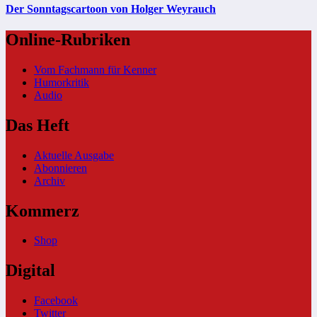
Der Sonntagscartoon von Holger Weyrauch
Online-Rubriken
Vom Fachmann für Kenner
Humorkritik
Audio
Das Heft
Aktuelle Ausgabe
Abonnieren
Archiv
Kommerz
Shop
Digital
Facebook
Twitter