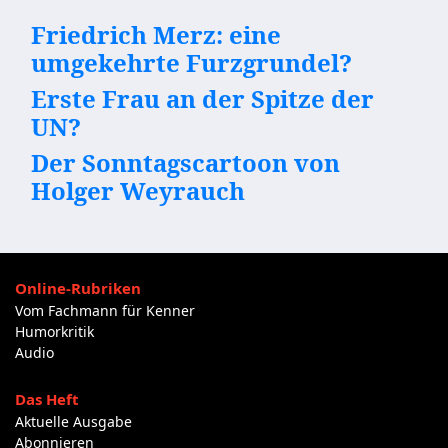
Friedrich Merz: eine
umgekehrte Furzgrundel?
Erste Frau an der Spitze der
UN?
Der Sonntagscartoon von
Holger Weyrauch
Online-Rubriken
Vom Fachmann für Kenner
Humorkritik
Audio
Das Heft
Aktuelle Ausgabe
Abonnieren