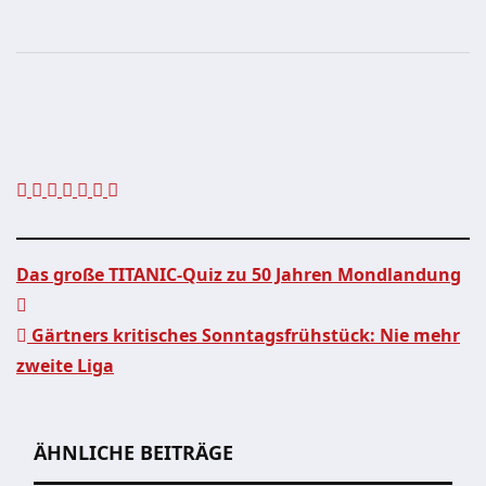
Das große TITANIC-Quiz zu 50 Jahren Mondlandung
Beitragsnavigation
Gärtners kritisches Sonntagsfrühstück: Nie mehr
zweite Liga
ÄHNLICHE BEITRÄGE