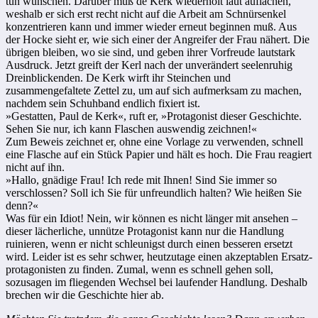
tun wünschen. Darüber muß de Kerk wiederholt laut auflachen,
weshalb er sich erst recht nicht auf die Arbeit am Schnürsenkel
konzentrieren kann und immer wieder erneut beginnen muß. Aus
der Hocke sieht er, wie sich einer der Angreifer der Frau nähert. Die
übrigen bleiben, wo sie sind, und geben ihrer Vorfreude laut­stark
Ausdruck. Jetzt greift der Kerl nach der unverändert seelenruhig
Drein­blicken­den. De Kerk wirft ihr Steinchen und
zusammengefaltete Zettel zu, um auf sich aufmerksam zu machen,
nachdem sein Schuhband endlich fixiert ist.
»Gestatten, Paul de Kerk«, ruft er, »Protagonist dieser Geschichte.
Sehen Sie nur, ich kann Flaschen auswendig zeichnen!«
Zum Beweis zeichnet er, ohne eine Vorlage zu verwenden, schnell
eine Fla­sche auf ein Stück Papier und hält es hoch. Die Frau reagiert
nicht auf ihn.
»Hallo, gnädige Frau! Ich rede mit Ihnen! Sind Sie immer so
verschlossen? Soll ich Sie für unfreundlich halten? Wie heißen Sie
denn?«
Was für ein Idiot! Nein, wir können es nicht länger mit ansehen –
dieser lä­cherliche, unnütze Protagonist kann nur die Handlung
ruinieren, wenn er nicht schleunigst durch einen besseren ersetzt
wird. Leider ist es sehr schwer, heutzutage einen akzeptablen Ersatz­
protagonisten zu finden. Zumal, wenn es schnell gehen soll,
sozusagen im fliegenden Wechsel bei laufender Handlung. Deshalb
brechen wir die Geschichte hier ab.