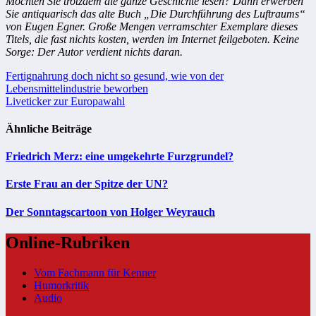
Möchten Sie trotzdem die ganze Geschichte lesen? Dann erwerben
Sie antiquarisch das alte Buch „Die Durchführung des Luftraums“
von Eugen Egner. Große Mengen verramschter Exemplare dieses
Titels, die fast nichts kosten, werden im Internet feilgeboten. Keine
Sorge: Der Autor verdient nichts daran.
Beitragsnavigation
Fertignahrung doch nicht so gesund, wie von der
Lebensmittelindustrie beworben
Liveticker zur Europawahl
Ähnliche Beiträge
Friedrich Merz: eine umgekehrte Furzgrundel?
Erste Frau an der Spitze der UN?
Der Sonntagscartoon von Holger Weyrauch
Online-Rubriken
Vom Fachmann für Kenner
Humorkritik
Audio