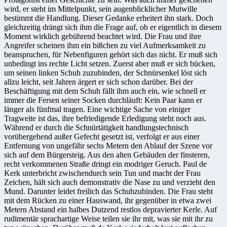
wird, er steht im Mittelpunkt, sein augenblicklicher Mut­wil­le
bestimmt die Handlung. Dieser Gedanke erheitert ihn stark. Doch
gleichzeitig drängt sich ihm die Frage auf, ob er eigentlich in diesem
Moment wirklich gebührend beachtet wird. Die Frau und ihre
Angreifer scheinen ihm ein bißchen zu viel Aufmerksamkeit zu
beanspruchen, für Nebenfiguren ge­hör­­t sich das nicht. Er muß sich
unbedingt ins rechte Licht setzen. Zuerst aber muß er sich bücken,
um seinen linken Schuh zuzubinden, der Schnür­senkel löst sich
allzu leicht, seit Jahren ärgert er sich schon darüber. Bei der
Beschäftigung mit dem Schuh fällt ihm auch ein, wie schnell er
immer die Fer­sen seiner Socken durchläuft: Kein Paar kann er
länger als fünfmal tragen. Ei­ne wichtige Sache von einiger
Tragweite ist das, ihre befriedigende Er­ledi­gung steht noch aus.
Während er durch die Schnürtätigkeit handlungstechnisch
vorübergehend außer Gefecht gesetzt ist, verfolgt er aus einer
Entfer­nung von ungefähr sechs Metern den Ablauf der Szene vor
sich auf dem Bür­gersteig. Aus den alten Gebäuden der finsteren,
recht verkommenen Straße dringt ein modriger Geruch. Paul de
Kerk unterbricht zwischendurch sein Tun und macht der Frau
Zeichen, hält sich auch demonstrativ die Nase zu und verzieht den
Mund. Darunter leidet freilich das Schuhzubinden. Die Frau steht
mit dem Rücken zu einer Hauswand, ihr gegenüber in etwa zwei
Metern Abstand ein halbes Dutzend restlos depravierter Kerle. Auf
rudimentär sprachartige Weise teilen sie ihr mit, was sie mit ihr zu