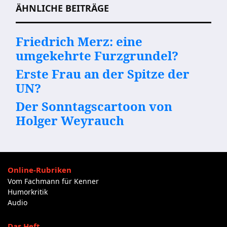
ÄHNLICHE BEITRÄGE
Friedrich Merz: eine
umgekehrte Furzgrundel?
Erste Frau an der Spitze der
UN?
Der Sonntagscartoon von
Holger Weyrauch
Online-Rubriken
Vom Fachmann für Kenner
Humorkritik
Audio
Das Heft