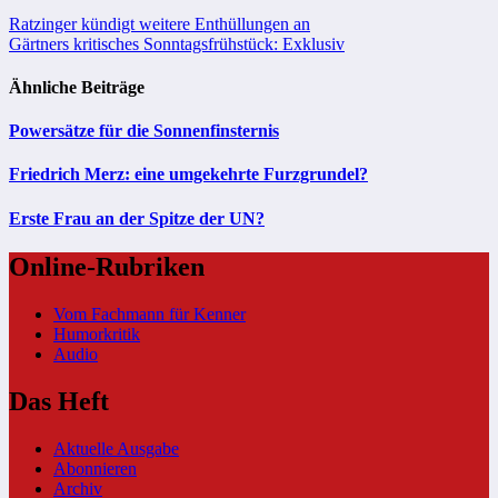
Beitragsnavigation
Ratzinger kündigt weitere Enthüllungen an
Gärtners kritisches Sonntagsfrühstück: Exklusiv
Ähnliche Beiträge
Powersätze für die Sonnenfinsternis
Friedrich Merz: eine umgekehrte Furzgrundel?
Erste Frau an der Spitze der UN?
Online-Rubriken
Vom Fachmann für Kenner
Humorkritik
Audio
Das Heft
Aktuelle Ausgabe
Abonnieren
Archiv