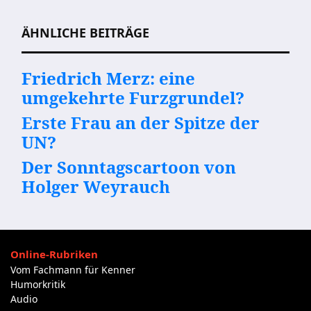
ÄHNLICHE BEITRÄGE
Friedrich Merz: eine
umgekehrte Furzgrundel?
Erste Frau an der Spitze der
UN?
Der Sonntagscartoon von
Holger Weyrauch
Online-Rubriken
Vom Fachmann für Kenner
Humorkritik
Audio