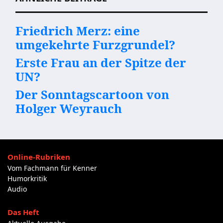
Friedrich Merz: eine
umgekehrte Furzgrundel?
Erste Frau an der Spitze der
UN?
Der Sonntagscartoon von
Holger Weyrauch
Online-Rubriken
Vom Fachmann für Kenner
Humorkritik
Audio
Das Heft