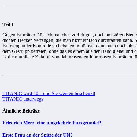
Teil 1
Gegen Fahrräder läßt sich manches vorbringen, doch am störendsten da
dichten Hecken verfangen, die man nicht einfach durchfahren kann. Si
Fahrzeug unter Kontrolle zu behalten, muß man dann auch noch abstei
dem Gestrüpp befreien, ohne daß es einem aus der Hand gleitet und da
ist die räumliche Zukunft von dahinrasenden führerlosen Fahrrädern ü
Beitragsnavigation
TITANIC wird 40 – und Sie werden beschenkt!
TITANIC unterwegs
Ähnliche Beiträge
Friedrich Merz: eine umgekehrte Furzgrundel?
Erste Frau an der Spitze der UN?