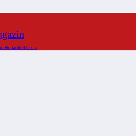
agazin
 Heftartikel lesen.