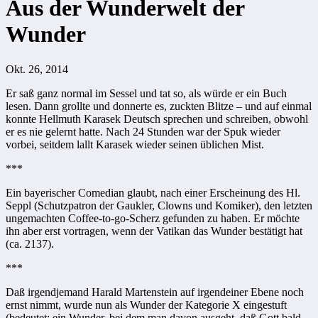
Aus der Wunderwelt der
Wunder
Okt. 26, 2014
Er saß ganz normal im Sessel und tat so, als würde er ein Buch
lesen. Dann grollte und donnerte es, zuckten Blitze – und auf einmal
konnte Hellmuth Karasek Deutsch sprechen und schreiben, obwohl
er es nie gelernt hatte. Nach 24 Stunden war der Spuk wieder
vorbei, seitdem lallt Karasek wieder seinen üblichen Mist.
***
Ein bayerischer Comedian glaubt, nach einer Erscheinung des Hl.
Seppl (Schutzpatron der Gaukler, Clowns und Komiker), den letzten
ungemachten Coffee-to-go-Scherz gefunden zu haben. Er möchte
ihn aber erst vortragen, wenn der Vatikan das Wunder bestätigt hat
(ca. 2137).
***
Daß irgendjemand Harald Martenstein auf irgendeiner Ebene noch
ernst nimmt, wurde nun als Wunder der Kategorie X eingestuft
(bedeutet: ein Wunder, bei dem man davon ausgeht, daß Gott bald