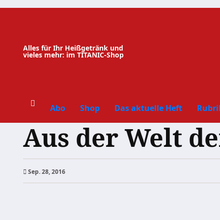
Zum
Inhalt
springen
Alles für Ihr Heißgetränk und
vieles mehr: im TITANIC-Shop
Abo
Shop
Das aktuelle Heft
Rubri
Aus der Welt de
Sep. 28, 2016