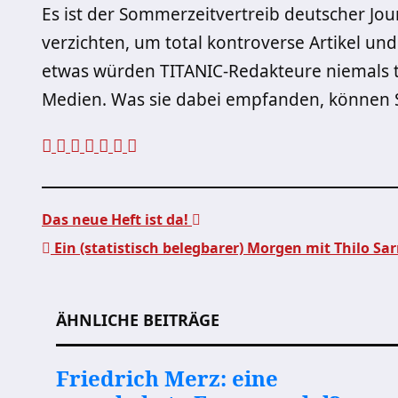
Es ist der Sommerzeitvertreib deutscher Jou
verzichten, um total kontroverse Artikel un
etwas würden TITANIC-Redakteure niemals tu
Medien. Was sie dabei empfanden, können 
Das neue Heft ist da!
Ein (statistisch belegbarer) Morgen mit Thilo Sar
Beitragsnavigation
ÄHNLICHE BEITRÄGE
Friedrich Merz: eine