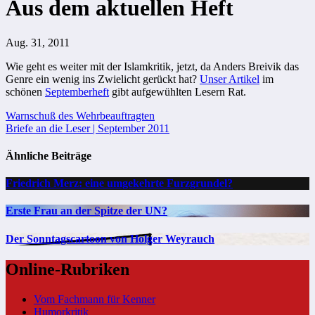
Aus dem aktuellen Heft
Aug. 31, 2011
Wie geht es weiter mit der Islamkritik, jetzt, da Anders Breivik das
Genre ein wenig ins Zwielicht gerückt hat?
Unser Artikel
im
schönen
Septemberheft
gibt aufgewühlten Lesern Rat.
Beitragsnavigation
Warnschuß des Wehrbeauftragten
Briefe an die Leser | September 2011
Ähnliche Beiträge
Friedrich Merz: eine umgekehrte Furzgrundel?
Erste Frau an der Spitze der UN?
Der Sonntagscartoon von Holger Weyrauch
Online-Rubriken
Vom Fachmann für Kenner
Humorkritik