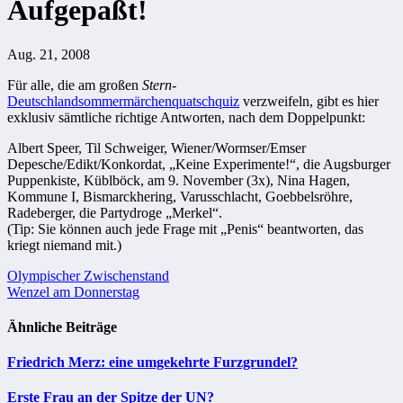
Aufgepaßt!
Aug. 21, 2008
Für alle, die am großen
Stern-
Deutschlandsommermärchenquatschquiz
verzweifeln, gibt es hier
exklusiv sämtliche richtige Antworten, nach dem Doppelpunkt:
Albert Speer, Til Schweiger, Wiener/Wormser/Emser
Depesche/Edikt/Konkordat, „Keine Experimente!“, die Augsburger
Puppenkiste, Küblböck, am 9. November (3x), Nina Hagen,
Kommune I, Bismarckhering, Varusschlacht, Goebbelsröhre,
Radeberger, die Partydroge „Merkel“.
(Tip: Sie können auch jede Frage mit „Penis“ beantworten, das
kriegt niemand mit.)
Beitragsnavigation
Olympischer Zwischenstand
Wenzel am Donnerstag
Ähnliche Beiträge
Friedrich Merz: eine umgekehrte Furzgrundel?
Erste Frau an der Spitze der UN?