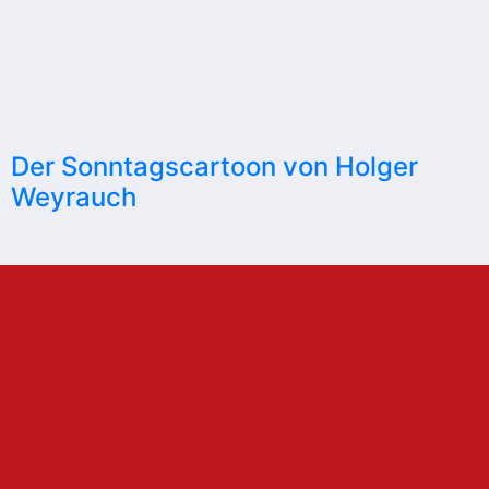
Der Sonntagscartoon von Holger
Weyrauch