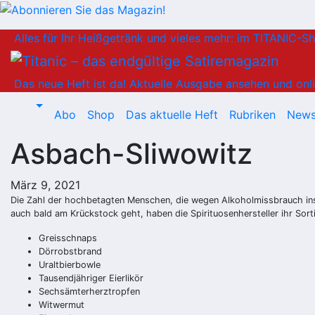
Zum
Alles für Ihr Heißgetränk und vieles mehr: im TITANIC-S
Inhalt
springen
Das neue Heft ist da!
Aktuelle Ausgabe ansehen und onli
Abo
Shop
Das aktuelle Heft
Rubriken
News
Asbach-Sliwowitz
März 9, 2021
Die Zahl der hochbetagten Menschen, die wegen Alkoholmissbrauch ins 
auch bald am Krückstock geht, haben die Spirituosenhersteller ihr Sort
Greisschnaps
Dörrobstbrand
Uraltbierbowle
Tausendjähriger Eierlikör
Sechsämterherztropfen
Witwermut