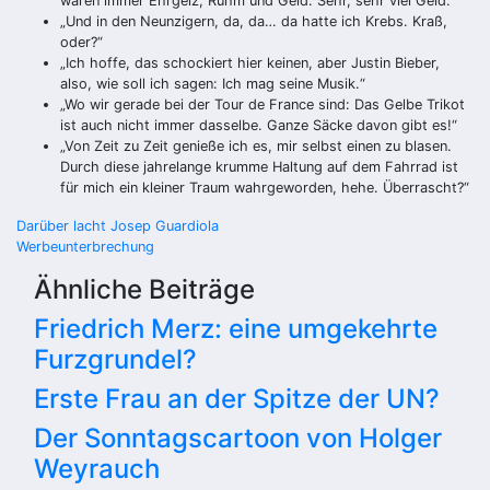
waren immer Ehrgeiz, Ruhm und Geld. Sehr, sehr viel Geld.“
„Und in den Neunzigern, da, da… da hatte ich Krebs. Kraß,
oder?“
„Ich hoffe, das schockiert hier keinen, aber Justin Bieber,
also, wie soll ich sagen: Ich mag seine Musik.“
„Wo wir gerade bei der Tour de France sind: Das Gelbe Trikot
ist auch nicht immer dasselbe. Ganze Säcke davon gibt es!“
„Von Zeit zu Zeit genieße ich es, mir selbst einen zu blasen.
Durch diese jahrelange krumme Haltung auf dem Fahrrad ist
für mich ein kleiner Traum wahrgeworden, hehe. Überrascht?“
Beitragsnavigation
Darüber lacht Josep Guardiola
Werbeunterbrechung
Ähnliche Beiträge
Friedrich Merz: eine umgekehrte
Furzgrundel?
Erste Frau an der Spitze der UN?
Der Sonntagscartoon von Holger
Weyrauch