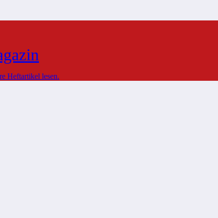
agazin
 Heftartikel lesen.