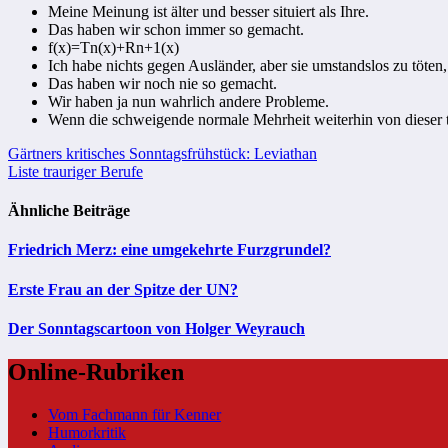
Meine Meinung ist älter und besser situiert als Ihre.
Das haben wir schon immer so gemacht.
f(x)=Tn(x)+Rn+1(x)
Ich habe nichts gegen Ausländer, aber sie umstandslos zu töten,
Das haben wir noch nie so gemacht.
Wir haben ja nun wahrlich andere Probleme.
Wenn die schweigende normale Mehrheit weiterhin von dieser 
Beitragsnavigation
Gärtners kritisches Sonntagsfrühstück: Leviathan
Liste trauriger Berufe
Ähnliche Beiträge
Friedrich Merz: eine umgekehrte Furzgrundel?
Erste Frau an der Spitze der UN?
Der Sonntagscartoon von Holger Weyrauch
Online-Rubriken
Vom Fachmann für Kenner
Humorkritik