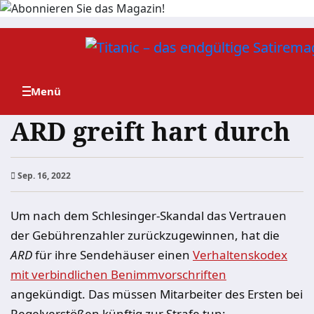
Zum
Inhalt
springen
ARD greift hart durch
Sep. 16, 2022
Um nach dem Schlesinger-Skandal das Vertrauen
der Gebührenzahler zurückzugewinnen, hat die
ARD
für ihre Sendehäuser einen
Verhaltenskodex
mit verbindlichen Benimmvorschriften
angekündigt. Das müssen Mitarbeiter des Ersten bei
Regelverstößen künftig zur Strafe tun: