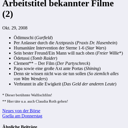
Arbeitstitel bekannter Filme
(2)
Okt. 29, 2008
Ödimuschi (
Garfield
)
Per Anlasser durch die Arztpraxis (
Praxis Dr. Hasenbein
)
Humanitäre Intervention der Sterne 1-6 (
Star Wars
)
Sein bester Freund/Ein Mann will nach oben (
Freier Willie
*)
Ödetussi (
Tomb Raider
)
Clement** – Der Film (
Der Partyschreck
)
Papa sowie eine große Axt ante Portas (
Shining
)
Denn sie wissen nicht was sie tun sollen (
So ziemlich alles
von Wim Wenders
)
Verbrannt in alle Ewigkeit (
Das Geld der anderen Leute
)
* Dieser berühmte Walfischfilm!
** Hier täte u.a. auch Claudia Roth gehen!
Beitragsnavigation
Neues von der Börse
Gsella am Donnerstag
Ähnliche Beiträge