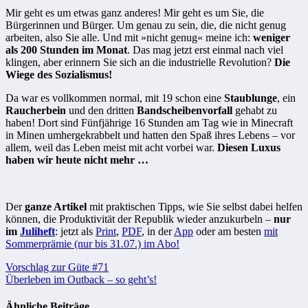
Mir geht es um etwas ganz anderes! Mir geht es um Sie, die
Bürgerinnen und Bürger. Um genau zu sein, die, die nicht genug
arbeiten, also Sie alle. Und mit »nicht genug« meine ich:
weniger
als 200 Stunden im Monat
. Das mag jetzt erst einmal nach viel
klingen, aber erinnern Sie sich an die industrielle Revolution?
Die
Wiege des Sozialismus!
Da war es vollkommen normal, mit 19 schon eine
Staublunge
, ein
Raucherbein
und den dritten
Bandscheibenvorfall
gehabt zu
haben! Dort sind Fünfjährige 16 Stunden am Tag wie in Minecraft
in Minen umhergekrabbelt und hatten den Spaß ihres Lebens – vor
allem, weil das Leben meist mit acht vorbei war.
Diesen Luxus
haben wir heute nicht mehr …
Der
ganze Artikel
mit praktischen Tipps, wie Sie selbst dabei helfen
können, die Produktivität der Republik wieder anzukurbeln –
nur
im
Juliheft
: jetzt als
Print
,
PDF
, in der
App
oder am besten
mit
Sommerprämie (nur bis 31.07.) im Abo!
Beitragsnavigation
Vorschlag zur Güte #71
Überleben im Outback – so geht’s!
Ähnliche Beiträge