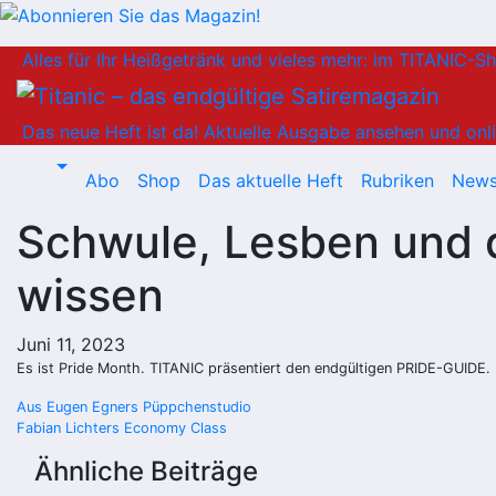
Zum
Alles für Ihr Heißgetränk und vieles mehr: im TITANIC-S
Inhalt
springen
Das neue Heft ist da!
Aktuelle Ausgabe ansehen und onli
Abo
Shop
Das aktuelle Heft
Rubriken
News
Schwule, Lesben und 
wissen
Juni 11, 2023
Es ist Pride Month. TITANIC präsentiert den endgültigen PRIDE-GUIDE.
Beitragsnavigation
Aus Eugen Egners Püppchenstudio
Fabian Lichters Economy Class
Ähnliche Beiträge