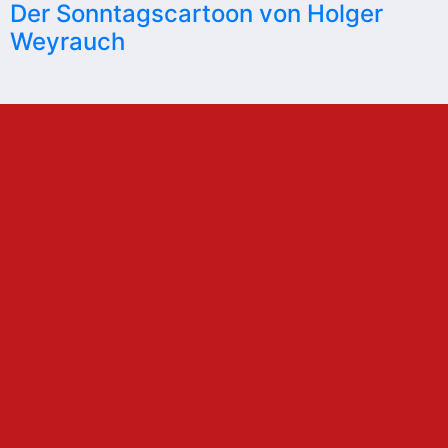
Der Sonntagscartoon von Holger
Weyrauch