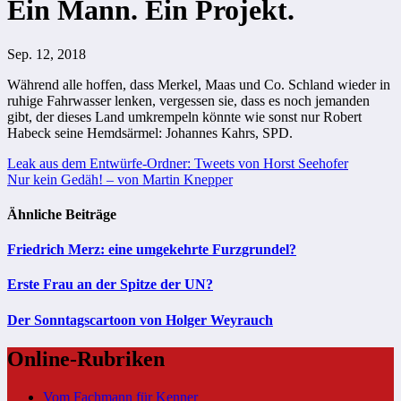
Ein Mann. Ein Projekt.
Sep. 12, 2018
Während alle hoffen, dass Merkel, Maas und Co. Schland wieder in
ruhige Fahrwasser lenken, vergessen sie, dass es noch jemanden
gibt, der dieses Land umkrempeln könnte wie sonst nur Robert
Habeck seine Hemdsärmel: Johannes Kahrs, SPD.
Beitragsnavigation
Leak aus dem Entwürfe-Ordner: Tweets von Horst Seehofer
Nur kein Gedäh! – von Martin Knepper
Ähnliche Beiträge
Friedrich Merz: eine umgekehrte Furzgrundel?
Erste Frau an der Spitze der UN?
Der Sonntagscartoon von Holger Weyrauch
Online-Rubriken
Vom Fachmann für Kenner