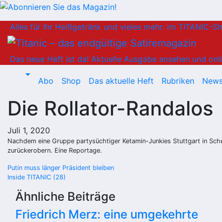
Zum
Alles für Ihr Heißgetränk und vieles mehr: im TITANIC-S
Inhalt
springen
Das neue Heft ist da!
Aktuelle Ausgabe ansehen und onli
Abo
Shop
Das aktuelle Heft
Rubriken
News
Die Rollator-Randalos
Juli 1, 2020
Nachdem eine Gruppe partysüchtiger Ketamin-Junkies Stuttgart in Schut
zurückerobern. Eine Reportage.
Beitragsnavigation
Putin muss länger Präsident bleiben
Inside TITANIC (28)
Ähnliche Beiträge
Friedrich Merz: eine umgekehrte