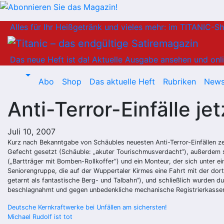
Zum
Alles für Ihr Heißgetränk und vieles mehr: im TITANIC-S
Inhalt
springen
Das neue Heft ist da!
Aktuelle Ausgabe ansehen und onli
Abo
Shop
Das aktuelle Heft
Rubriken
News
Anti-Terror-Einfälle je
Juli 10, 2007
Kurz nach Bekanntgabe von Schäubles neuesten Anti-Terror-Einfällen z
Gefecht gesetzt (Schäuble: „akuter Tourischmusverdacht“), außerdem s
(„Bartträger mit Bomben-Rollkoffer“) und ein Monteur, der sich unter e
Seniorengruppe, die auf der Wuppertaler Kirmes eine Fahrt mit der do
getarnt als fantastische Berg- und Talbahn“), und schließlich wurden d
beschlagnahmt und gegen unbedenkliche mechanische Registrierkassen 
Beitragsnavigation
Deutsche Kernkraftwerke bei Unfällen am sichersten!
Michael Rudolf ist tot