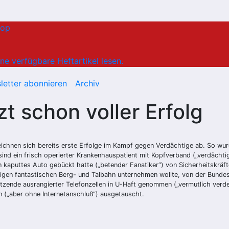
hop
ne verfügbare Heftartikel lesen.
letter abonnieren
Archiv
tzt schon voller Erfolg
eichnen sich bereits erste Erfolge im Kampf gegen Verdächtige ab. So w
ind ein frisch operierter Krankenhauspatient mit Kopfverband („verdächt
in kaputtes Auto gebückt hatte („betender Fanatiker“) von Sicherheitskräf
rtigen fantastischen Berg- und Talbahn unternehmen wollte, von der Bun
utzende ausrangierter Telefonzellen in U-Haft genommen („vermutlich verd
(„aber ohne Internetanschluß“) ausgetauscht.