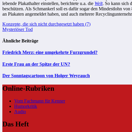
lebende Plakathalter einstellen, berichtete u.a. die
Welt
. So kann sich 
beschützen. Als Schmankerl soll es dafür sogar den Mindestlohn von 8
an Plakaten angemeldet haben, und auch mehrere Recyclingunternehme
Beitragsnavigation
Konzepte, die sich nicht durchgesetzt haben (7)
Mysteriöser Tod
Ähnliche Beiträge
Friedrich Merz: eine umgekehrte Furzgrundel?
Erste Frau an der Spitze der UN?
Der Sonntagscartoon von Holger Weyrauch
Online-Rubriken
Vom Fachmann für Kenner
Humorkritik
Audio
Das Heft