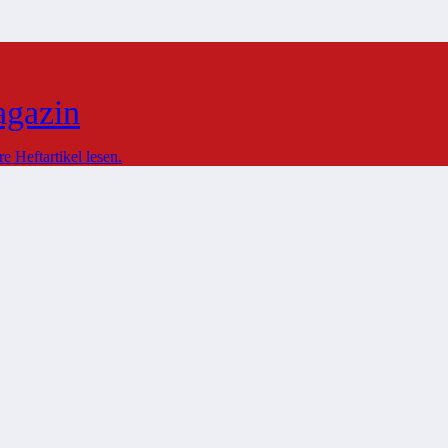
agazin
 Heftartikel lesen.