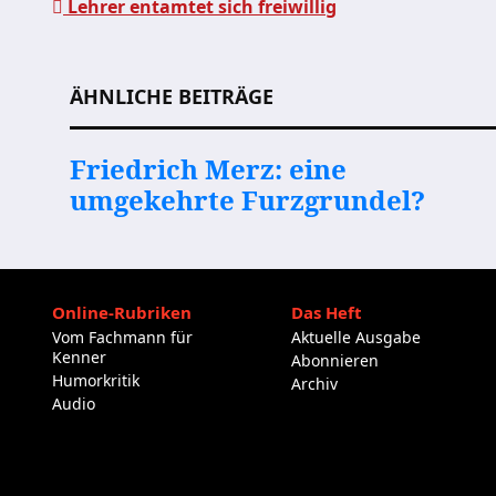
Lehrer entamtet sich freiwillig
Beitragsnavigation
ÄHNLICHE BEITRÄGE
Friedrich Merz: eine
umgekehrte Furzgrundel?
Online-Rubriken
Das Heft
Vom Fachmann für
Aktuelle Ausgabe
Kenner
Abonnieren
Humorkritik
Archiv
Audio