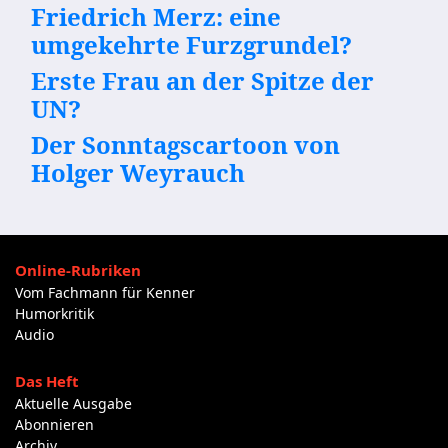
Friedrich Merz: eine
umgekehrte Furzgrundel?
Erste Frau an der Spitze der
UN?
Der Sonntagscartoon von
Holger Weyrauch
Online-Rubriken
Vom Fachmann für Kenner
Humorkritik
Audio
Das Heft
Aktuelle Ausgabe
Abonnieren
Archiv