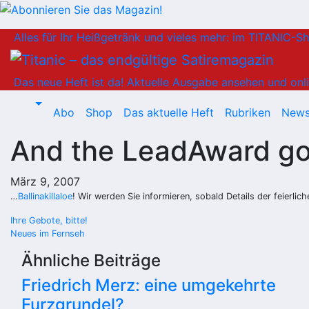
Zum
Alles für Ihr Heißgetränk und vieles mehr: im TITANIC-S
Inhalt
springen
Das neue Heft ist da!
Aktuelle Ausgabe ansehen und onli
Abo
Shop
Das aktuelle Heft
Rubriken
News
And the LeadAward g
März 9, 2007
…
Ballinakillaloe
! Wir werden Sie informieren, sobald Details der feierlic
Beitragsnavigation
Ihre Gebote, bitte!
Neues im Fernseh
Ähnliche Beiträge
Friedrich Merz: eine umgekehrte
Furzgrundel?