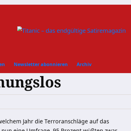
en
Newsletter abonnieren
Archiv
nungslos
welchem Jahr die Terroranschläge auf das
b nun eine Umfrage. 95 Prozent wüßten zwar,