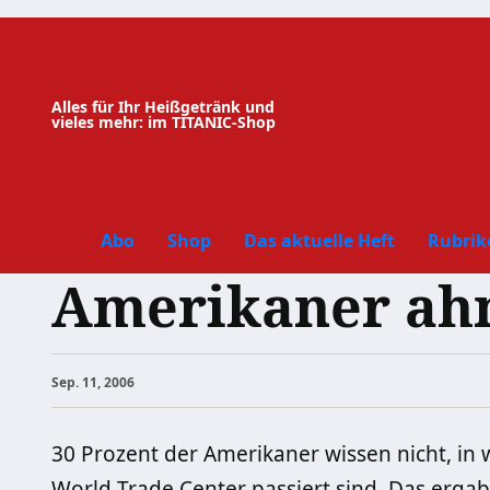
Zum
Inhalt
springen
Alles für Ihr Heißgetränk und
vieles mehr: im TITANIC-Shop
Abo
Shop
Das aktuelle Heft
Rubrik
Amerikaner ah
Sep. 11, 2006
30 Prozent der Amerikaner wissen nicht, in 
World Trade Center passiert sind. Das erga