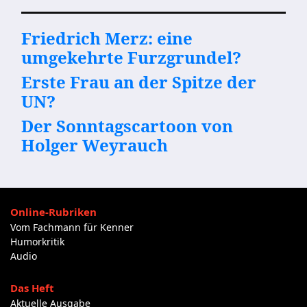
Friedrich Merz: eine
umgekehrte Furzgrundel?
Erste Frau an der Spitze der
UN?
Der Sonntagscartoon von
Holger Weyrauch
Online-Rubriken
Vom Fachmann für Kenner
Humorkritik
Audio
Das Heft
Aktuelle Ausgabe