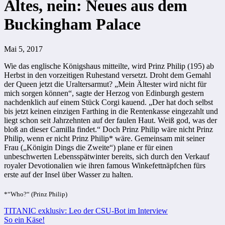
Altes, nein: Neues aus dem
Buckingham Palace
Mai 5, 2017
Wie das englische Königshaus mitteilte, wird Prinz Philip (195) ab
Herbst in den vorzeitigen Ruhestand versetzt. Droht dem Gemahl
der Queen jetzt die Uraltersarmut? „Mein Ältester wird nicht für
mich sorgen können“, sagte der Herzog von Edinburgh gestern
nachdenklich auf einem Stück Corgi kauend. „Der hat doch selbst
bis jetzt keinen einzigen Farthing in die Rentenkasse eingezahlt und
liegt schon seit Jahrzehnten auf der faulen Haut. Weiß god, was der
bloß an dieser Camilla findet.“ Doch Prinz Philip wäre nicht Prinz
Philip, wenn er nicht Prinz Philip* wäre. Gemeinsam mit seiner
Frau („Königin Dings die Zweite“) plane er für einen
unbeschwerten Lebensspätwinter bereits, sich durch den Verkauf
royaler Devotionalien wie ihren famous Winkefettnäpfchen fürs
erste auf der Insel über Wasser zu halten.
*“Who?“ (Prinz Philip)
Beitragsnavigation
TITANIC exklusiv: Leo der CSU-Bot im Interview
So ein Käse!