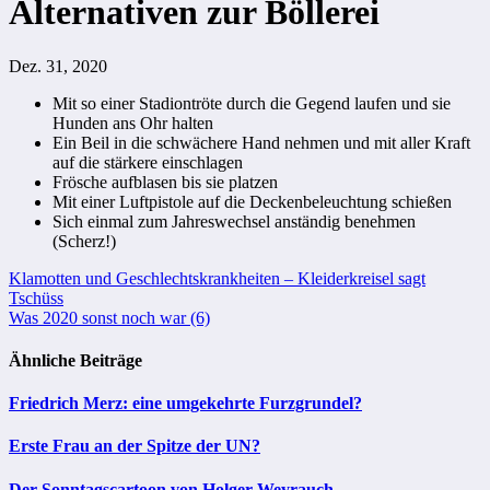
Alternativen zur Böllerei
Dez. 31, 2020
Mit so einer Stadiontröte durch die Gegend laufen und sie
Hunden ans Ohr halten
Ein Beil in die schwächere Hand nehmen und mit aller Kraft
auf die stärkere einschlagen
Frösche aufblasen bis sie platzen
Mit einer Luftpistole auf die Deckenbeleuchtung schießen
Sich einmal zum Jahreswechsel anständig benehmen
(Scherz!)
Beitragsnavigation
Klamotten und Geschlechtskrankheiten – Kleiderkreisel sagt
Tschüss
Was 2020 sonst noch war (6)
Ähnliche Beiträge
Friedrich Merz: eine umgekehrte Furzgrundel?
Erste Frau an der Spitze der UN?
Der Sonntagscartoon von Holger Weyrauch