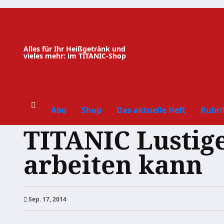
Zum
Inhalt
springen
Alles für Ihr Heißgetränk und
vieles mehr: im TITANIC-Shop
Abo
Shop
Das aktuelle Heft
Rubri
TITANIC Lustige
arbeiten kann
Sep. 17, 2014