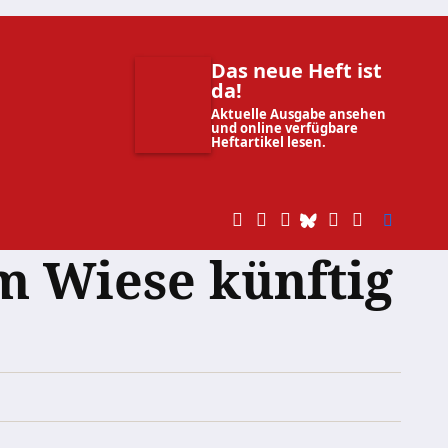
Das neue Heft ist
da!
Aktuelle Ausgabe ansehen
und online verfügbare
Heftartikel lesen.
im Wiese künftig