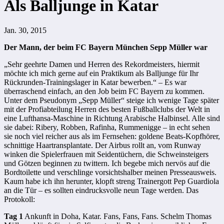
Als Balljunge in Katar
Jan. 30, 2015
Der Mann, der beim FC Bayern München Sepp Müller war
„Sehr geehrte Damen und Herren des Rekordmeisters, hiermit
möchte ich mich gerne auf ein Praktikum als Balljunge für Ihr
Rückrunden-Trainingslager in Katar bewerben.“ – Es war
überraschend einfach, an den Job beim FC Bayern zu kommen.
Unter dem Pseudonym „Sepp Müller“ steige ich wenige Tage später
mit der Profiabteilung Herren des besten Fußballclubs der Welt in
eine Lufthansa-Maschine in Richtung Arabische Halbinsel. Alle sind
sie dabei: Ribery, Robben, Rafinha, Rummenigge – in echt sehen
sie noch viel reicher aus als im Fernsehen: goldene Beats-Kopfhörer,
schnittige Haartransplantate. Der Airbus rollt an, vom Runway
winken die Spielerfrauen mit Seidentüchern, die Schweinsteigers
und Götzen beginnen zu twittern. Ich begebe mich nervös auf die
Bordtoilette und verschlinge vorsichtshalber meinen Presseausweis.
Kaum habe ich ihn herunter, klopft streng Trainergott Pep Guardiola
an die Tür – es sollten eindrucksvolle neun Tage werden. Das
Protokoll:
Tag 1
Ankunft in Doha, Katar. Fans, Fans, Fans. Schelm Thomas