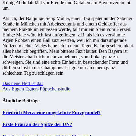
König Abdullah fällt vor Freude und Gefallen am Bayernverein tot
um.
Als ich, der Balljunge Sepp Müller, einen Tag später an der Säbener
Straße in München mit Arbeitszeugnis und einem Geldkoffer aus
meinem Praktikum entlassen werde, fällt mir ein Stein vom Herzen.
Einige Male wäre ich fast aufgeflogen, z.B. als ich es versäumte
Arjen Robben einen Ball zuzuwerfen, weil ich mir darauf gerade
Notizen machte. Vieles habe ich in neun Tagen Katar gesehen, nicht
alles habe ich begriffen. Mein bitteres Fazit lautet: Den Bayern ist
die Meisterschaft nicht mehr zu nehmen, vom Pokal ganz zu
schweigen. Sie sind eine echte Einheit, in bestechender Form und
dürften selbst in der Champions League nur an einem ganz
schlechten Tag zu schlagen sein.
Beitragsnavigation
Das neue Heft ist da!
Aus Eugen Egners Püppchenstudio
Ähnliche Beiträge
Friedrich Merz: eine umgekehrte Furzgrundel?
Erste Frau an der Spitze der UN?