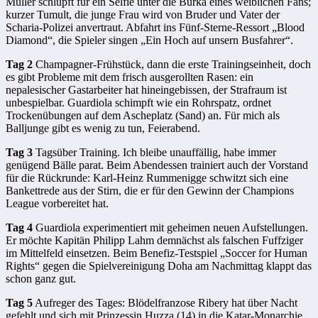
Müller schlüpft für ein Selfie unter die Burka eines weiblichen Fans;
kurzer Tumult, die junge Frau wird von Bruder und Vater der
Scharia-Polizei anvertraut. Abfahrt ins Fünf-Sterne-Ressort „Blood
Diamond“, die Spieler singen „Ein Hoch auf unsern Busfahrer“.
Tag 2
Champagner-Frühstück, dann die erste Trainingseinheit, doch
es gibt Probleme mit dem frisch ausgerollten Rasen: ein
nepalesischer Gastarbeiter hat hineingebissen, der Strafraum ist
unbespielbar. Guardiola schimpft wie ein Rohrspatz, ordnet
Trockenübungen auf dem Ascheplatz (Sand) an. Für mich als
Balljunge gibt es wenig zu tun, Feierabend.
Tag 3
Tagsüber Training. Ich bleibe unauffällig, habe immer
genügend Bälle parat. Beim Abendessen trainiert auch der Vorstand
für die Rückrunde: Karl-Heinz Rummenigge schwitzt sich eine
Bankettrede aus der Stirn, die er für den Gewinn der Champions
League vorbereitet hat.
Tag 4
Guardiola experimentiert mit geheimen neuen Aufstellungen.
Er möchte Kapitän Philipp Lahm demnächst als falschen Fuffziger
im Mittelfeld einsetzen. Beim Benefiz-Testspiel „Soccer for Human
Rights“ gegen die Spielvereinigung Doha am Nachmittag klappt das
schon ganz gut.
Tag 5
Aufreger des Tages: Blödelfranzose Ribery hat über Nacht
gefehlt und sich mit Prinzessin Huzza (14) in die Katar-Monarchie