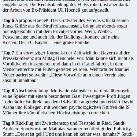
eingeheiratet. Die Rechtsabteilung des FCBs rotiert, ist aber dank
der Arbeit von Ex-Präsident Uli Hoeneß gut aufgestellt.
Tag 6
Apropos Hoeneß. Der Gottvater des Vereins schickt seinen
Jungs Grüße aus der Strafvollzugsanstalt, bringt sie abends sogar
höchstpersönlich mit dem Privatjet vorbei. Wein, Weiber,
Festschmaus; und auch ich, der Balljunge, komme auf meine
Kosten. Der FC Bayern – eine große Familie.
Tag 7
Ein vorwitziger Journalist der Zeit wirft den Bayern auf der
Pressekonferenz am Mittag Heuchelei vor: Man könne sich nicht als
Vorbildverein inszenieren und dann in ein Land fahren, in dem
Menschenrechte mit Füßen getreten würden. Welttorhüter Manuel
Neuer pariert souverän: „Diese Vorwürfe an meinen Verein sind
absolut unhaltbar.“
Tag 8
Abschlußtraining. Motivationskünstler Guardiola überrascht
seine Spieler mit einem besonderen Gast: Investigativ-Profi Jürgen
Todenhöfer ist direkt aus dem IS-Kalifat angereist und erklärt David
Alaba und Kollegen, mit welchen psychologischen Kniffen die IS-
Männer ihre kämpferischen Höchstleistungen erreichen.
Tag 9
Rückflug mit Zwischenstop und Testspiel in Riad, Saudi-
Arabien. Sportvorstand Matthias Sammer rechtfertigt den Publicity-
Stunt: „Dreist ist geil! Und uns kann eh keiner was, hahaha!“ Saudi-