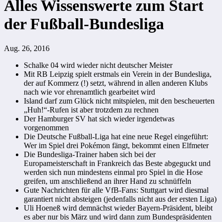
Alles Wissenswerte zum Start
der Fußball-Bundesliga
Aug. 26, 2016
Schalke 04 wird wieder nicht deutscher Meister
Mit RB Leipzig spielt erstmals ein Verein in der Bundesliga,
der auf Kommerz (!) setzt, während in allen anderen Klubs
nach wie vor ehrenamtlich gearbeitet wird
Island darf zum Glück nicht mitspielen, mit den bescheuerten
„Huh!“-Rufen ist aber trotzdem zu rechnen
Der Hamburger SV hat sich wieder irgendetwas
vorgenommen
Die Deutsche Fußball-Liga hat eine neue Regel eingeführt:
Wer im Spiel drei Pokémon fängt, bekommt einen Elfmeter
Die Bundesliga-Trainer haben sich bei der
Europameisterschaft in Frankreich das Beste abgeguckt und
werden sich nun mindestens einmal pro Spiel in die Hose
greifen, um anschließend an ihrer Hand zu schnüffeln
Gute Nachrichten für alle VfB-Fans: Stuttgart wird diesmal
garantiert nicht absteigen (jedenfalls nicht aus der ersten Liga)
Uli Hoeneß wird demnächst wieder Bayern-Präsident, bleibt
es aber nur bis März und wird dann zum Bundespräsidenten