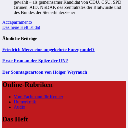
gewählt – als gemeinsamer Kandidat von CDU, CSU, SPD,
Grünen, AfD, NSDAP, des Zentralrates der Bratwürste und
des Bundes der Steuerhinterzieher
Beitragsnavigation
Accaparramento
Das neue Heft ist da!
Ähnliche Beiträge
Friedrich Merz: eine umgekehrte Furzgrundel?
Erste Frau an der Spitze der UN?
Der Sonntagscartoon von Holger Weyrauch
Online-Rubriken
Vom Fachmann für Kenner
Humorkritik
Audio
Das Heft