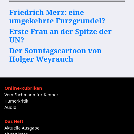
Friedrich Merz: eine
umgekehrte Furzgrundel?
Erste Frau an der Spitze der
UN?
Der Sonntagscartoon von
Holger Weyrauch
Online-Rubriken
Vom Fachmann für Kenner
Humorkritik
Audio
Das Heft
Aktuelle Ausgabe