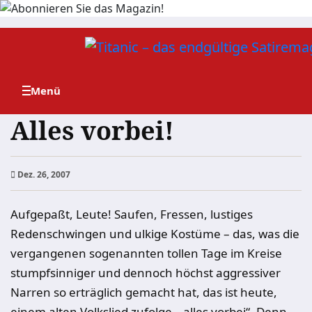
Zum
Inhalt
springen
Alles vorbei!
Dez. 26, 2007
Aufgepaßt, Leute! Saufen, Fressen, lustiges
Redenschwingen und ulkige Kostüme – das, was die
vergangenen sogenannten tollen Tage im Kreise
stumpfsinniger und dennoch höchst aggressiver
Narren so erträglich gemacht hat, das ist heute,
einem alten Volkslied zufolge, „alles vorbei“. Denn