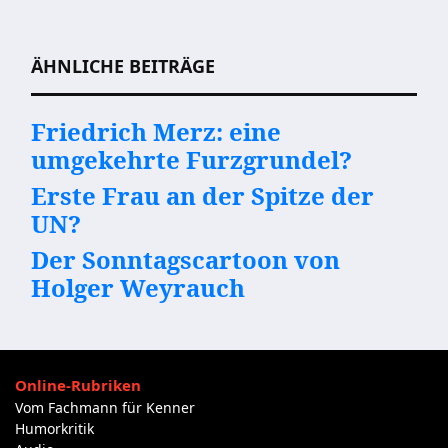
Beitragsnavigation
ÄHNLICHE BEITRÄGE
Friedrich Merz: eine
umgekehrte Furzgrundel?
Erste Frau an der Spitze der
UN?
Der Sonntagscartoon von
Holger Weyrauch
Online-Rubriken
Vom Fachmann für Kenner
Humorkritik