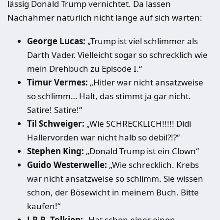
lässig Donald Trump vernichtet. Da lassen
Nachahmer natürlich nicht lange auf sich warten:
George Lucas:
„Trump ist viel schlimmer als
Darth Vader. Vielleicht sogar so schrecklich wie
mein Drehbuch zu Episode I.“
Timur Vermes:
„Hitler war nicht ansatzweise
so schlimm… Halt, das stimmt ja gar nicht.
Satire! Satire!“
Til Schweiger:
„Wie SCHRECKLICH!!!!! Didi
Hallervorden war nicht halb so debil?!?“
Stephen King:
„Donald Trump ist ein Clown“
Guido Westerwelle:
„Wie schrecklich. Krebs
war nicht ansatzweise so schlimm. Sie wissen
schon, der Bösewicht in meinem Buch. Bitte
kaufen!“
J.R.R. Tolkien:
„Hat schon einer einen