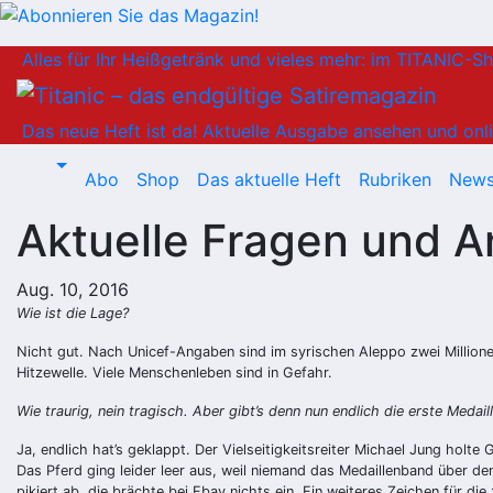
Zum
Alles für Ihr Heißgetränk und vieles mehr: im TITANIC-S
Inhalt
springen
Das neue Heft ist da!
Aktuelle Ausgabe ansehen und onli
Abo
Shop
Das aktuelle Heft
Rubriken
News
Aktuelle Fragen und 
Aug. 10, 2016
Wie ist die Lage?
Nicht gut. Nach Unicef-Angaben sind im syrischen Aleppo zwei Millione
Hitzewelle. Viele Menschenleben sind in Gefahr.
Wie traurig, nein tragisch. Aber gibt’s denn nun endlich die erste Medail
Ja, endlich hat’s geklappt. Der Vielseitigkeitsreiter Michael Jung holte 
Das Pferd ging leider leer aus, weil niemand das Medaillenband über de
pikiert ab, die brächte bei Ebay nichts ein. Ein weiteres Zeichen für 