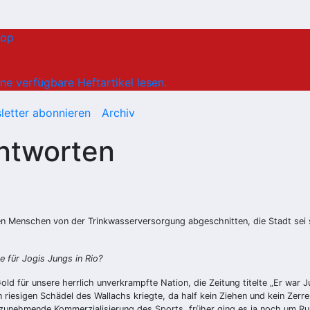
hop
ne verfügbare Heftartikel lesen.
letter abonnieren
Archiv
Antworten
n Menschen von der Trinkwasserversorgung abgeschnitten, die Stadt sei se
le für Jogis Jungs in Rio?
Gold für unsere herrlich unverkrampfte Nation, die Zeitung titelte „Er war 
n riesigen Schädel des Wallachs kriegte, da half kein Ziehen und kein Zer
die zunehmende Kommerzialisierung des Sports, früher ging es ja noch um R