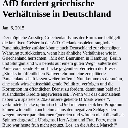
AfD fordert griechische
Verhältnisse in Deutschland
Jan. 6, 2015
Der mögliche Ausstieg Griechenlands aus der Eurozone beflügelt
die kreativen Geister in der AfD. Gedankenspielen ranghoher
Parteimitglieder zufolge könnte auch Deutschland zur ehemaligen
Währung zurückkehren, wenn hier ähnliche Verhältnisse wie in
Griechenland herrschten. „Mit den Bauruinen in Hamburg, Berlin
und Stuttgart sind wir bereits auf einem guten Weg“, äußerte der
Parteivorsitzende Bernd Lucke gegenüber Vertretern der Presse.
„Streiks im öffentlichen Nahverkehr und eine zersplitterte
Parteienlandschaft lassen weiter hoffen.“ Nun komme es darauf an,
eine stark wirtschaftsschädigende Politik zu verfolgen und die
Korruption im öffentlichen Dienst zu fördern, damit man bald auf
ausländische Kredite angewiesen sei. „Wenn wir das durchziehen,
haben wir spätestens 2020 unsere geliebte D-Mark wieder“,
verkündete Lucke optimistisch. „Und mit einem solchen Programm
kämen wir endlich auch einmal aus den negativen Schlagzeilen
wegen unserer parteiinternen Querelen und würden nicht überall als
Spinner dargestellt. Übrigens, Herr Adam und Frau Petry, mein
Büro war heute früh nicht geputzt. Los, an die Arbeit, Marsch!“