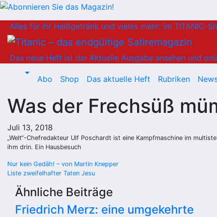
Zum
Alles für Ihr Heißgetränk und vieles mehr: im TITANIC-S
Inhalt
springen
Das neue Heft ist da!
Aktuelle Ausgabe ansehen und onli
Abo
Shop
Das aktuelle Heft
Rubriken
News
Was der Frechsüß mü
Juli 13, 2018
„Welt“-Chefredakteur Ulf Poschardt ist eine Kampfmaschine im multistell
ihm drin. Ein Hausbesuch
Beitragsnavigation
Nur kein Gedäh! – von Martin Knepper
Liste zweifelhafter Taten Jesu
Ähnliche Beiträge
Friedrich Merz: eine umgekehrte